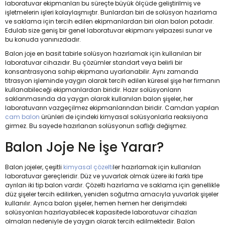
laboratuvar ekipmanları bu süreçte büyük ölçüde geliştirilmiş ve
işletmelerin işleri kolaylaşmıştır. Bunlardan biri de solüsyon hazırlama
ve saklama için tercih edilen ekipmanlardan biri olan balon potadır.
Edulab size geniş bir genel laboratuvar ekipmanı yelpazesi sunar ve
bu konuda yanınızdadır.
Balon joje en basit tabirle solüsyon hazırlamak için kullanılan bir
laboratuvar cihazıdır. Bu çözümler standart veya belirli bir
konsantrasyona sahip ekipmana uyarlanabilir. Aynı zamanda
titrasyon işleminde yaygın olarak tercih edilen küresel şişe her firmanın
kullanabileceği ekipmanlardan biridir. Hazır solüsyonların
saklanmasında da yaygın olarak kullanılan balon şişeler, her
laboratuvarın vazgeçilmez ekipmanlarından biridir. Camdan yapılan
cam balon
ürünleri de içindeki kimyasal solüsyonlarla reaksiyona
girmez. Bu sayede hazırlanan solüsyonun saflığı değişmez.
Balon Joje Ne İşe Yarar?
Balon jojeler, çeşitli
kimyasal çözelti
ler hazırlamak için kullanılan
laboratuvar gereçleridir. Düz ve yuvarlak olmak üzere iki farklı tipe
ayrılan iki tip balon vardır. Çözelti hazırlama ve saklama için genellikle
düz şişeler tercih edilirken, yeniden soğutma amacıyla yuvarlak şişeler
kullanılır. Ayrıca balon şişeler, hemen hemen her derişimdeki
solüsyonları hazırlayabilecek kapasitede laboratuvar cihazları
olmaları nedeniyle de yaygın olarak tercih edilmektedir. Balon