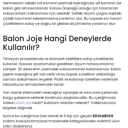
denmesinin sebebi üst kısmının parmak kalınlığında, alt kısmının ise
balon gibi olmasındandır. Kutusu (kapağı) olduğu için hazırlanan
solüsyonların saklanması için idealdir. Üstteki ölçüm çizgisi, kaptaki
çözelti hacminin belirlenmesine yardımcı olur. Bu sayede sıvı hacim
çözeltilerinin kolay ve doğru bir şekilde ölçülmesine yardımcı olur.
Balon Joje Hangi Deneylerde
Kullanılır?
Titrasyon proseslerinde ve standart özelliklere sahip çözeltilerde
kullanılır. Hassas ayarlamalar gerektiren ölçüm fonksiyonlarına
sahiptir. 20 derecenin üzerindeki solüsyonlarda kullanılamaz. Balon
jojenin kapağına şilif adı verilir ve bu kapak, çözeltinin döküldüğü
zaman dökülmesini engeller. Pratik ve kullanışlı özellikleri nedeniyle
laboratuvar armatürlerinden biridir.
Son olarak sitemizden vereceğiniz siparişler en kısa süre içerisinde
kargo şubesine verilerek tarafınıza ulaştırılacaktır. Bu içeriğimizde
sizlere
balon joje
nedir? kullanım alanları nelerdir? hakkında bazı
bilgilere değindik.
Ayrıca bu içeriğimize özel olarak ilk 5 kişi için geçerli
EDULAB100
indirim koduyla kimyasal malzemeler kategorisinden indirimli ürün
satın alabilirsiniz.