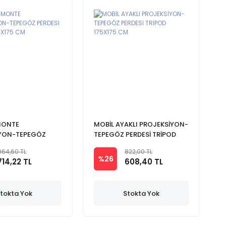
MONTE
MOBİL AYAKLI PROJEKSİYON-
İYON-TEPEGÖZ
TEPEGÖZ PERDESİ TRİPOD
TORLU 175X175 CM
175X175 CM
964,60 TL
822,00 TL
%26
714,22 TL
608,40 TL
tokta Yok
Stokta Yok