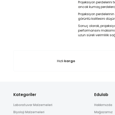
Projeksiyon perdelerini 
ancak kumaş perdelerde l
Projeksiyon perdelerinin
görüntü kalitesini düşür
Sonuç olarak, projeksiyo
performansını maksimize
uzun süreli verimlilik sağ
Hızlı
kargo
Kategoriler
Edulab
Laboratuvar Malzemeleri
Hakkımızda
Biyoloji Malzemeleri
Mağazamız