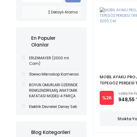
Detaylı Arama
En Populer
Olanlar
ERLENMAYER (2000 ml.
Cam)
Stereo Mikroskop Kamerası
MOBİL AYAKLI PRO
TEPEGÖZ PERDESİ 
BOYUN OMURLARI ÜZERİNDE
200 X200 CM
RENKLENDİRİLMİŞ ANATOMİK
1.280,79 T
KAFATASI MODELİ 4 PARÇA
%26
948,55 
Elektrik Devreleri Deney Seti
Stokta Y
Blog Kategorileri