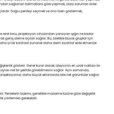
afından sağlanan talimatlara göre yapmak, olası sorunları önler.
raçlardır. Doğru perdeyi seçmek ve ona özen göstermek,
ı ve renk tonu, projeksiyon cihazından yansıyan ışığın ne kadar
rak geniş izleme açıları sağlar. Bu, özellikle büyük gruplar için
daha iyi bir kontrast sunarak daha derin siyahlar elde etmenize
şkenlik gösterir. Genel kural olarak, izleyicinin en uzak noktası ile
etayları net bir şekilde görebilmesini sağlar. Aynı zamanda,
projeksiyonlar, daha büyük ekranlarda bile net görüntüler sağlar.
ir. Perdelerin bakımı, genellikle malzeme türüne göre değişiklik
ik yöntemleri gerekebilir.