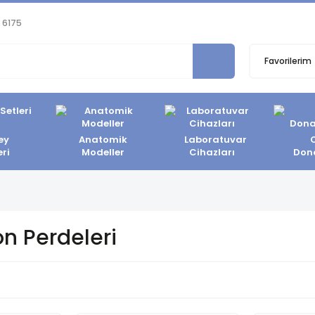
 6175
Favorilerim
ey
Anatomik
Laboratuvar
eri
Modeller
Cihazları
Don
on Perdeleri