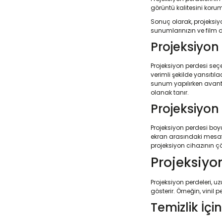
görüntü kalitesini koru
Sonuç olarak, projeksiy
sunumlarınızın ve film de
Projeksiyon 
Projeksiyon perdesi seçe
verimli şekilde yansıtıla
sunum yapılırken avanta
olanak tanır.
Projeksiyo
Projeksiyon perdesi boyut
ekran arasındaki mesafe,
projeksiyon cihazının ç
Projeksiyo
Projeksiyon perdeleri, u
gösterir. Örneğin, vinil 
Temizlik İçi