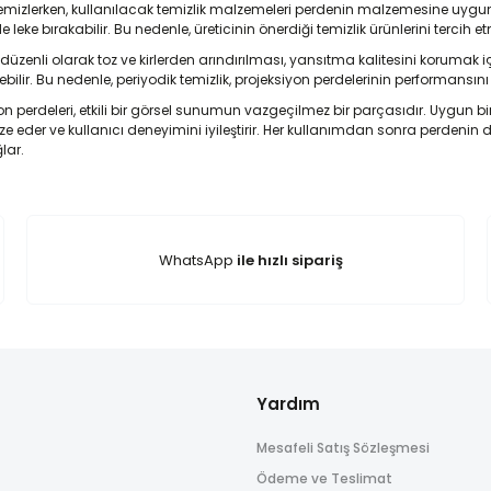
temizlerken, kullanılacak temizlik malzemeleri perdenin malzemesine uygun ol
eke bırakabilir. Bu nedenle, üreticinin önerdiği temizlik ürünlerini tercih e
 düzenli olarak toz ve kirlerden arındırılması, yansıtma kalitesini korumak i
ebilir. Bu nedenle, periyodik temizlik, projeksiyon perdelerinin performan
n perdeleri, etkili bir görsel sunumun vazgeçilmez bir parçasıdır. Uygun bir 
 eder ve kullanıcı deneyimini iyileştirir. Her kullanımdan sonra perdenin
lar.
WhatsApp
ile hızlı sipariş
Yardım
Mesafeli Satış Sözleşmesi
Ödeme ve Teslimat