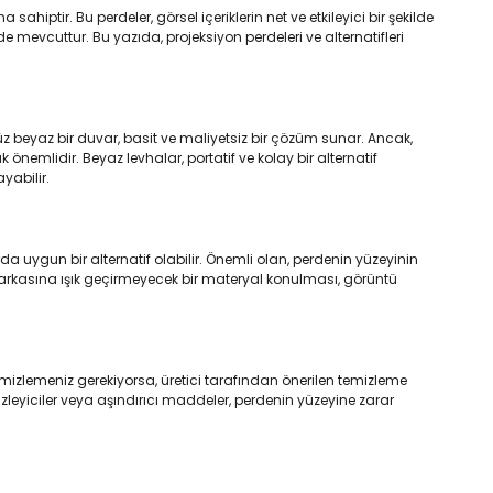
iptir. Bu perdeler, görsel içeriklerin net ve etkileyici bir şekilde
mevcuttur. Bu yazıda, projeksiyon perdeleri ve alternatifleri
?
üz beyaz bir duvar, basit ve maliyetsiz bir çözüm sunar. Ancak,
nemlidir. Beyaz levhalar, portatif ve kolay bir alternatif
yabilir.
 uygun bir alternatif olabilir. Önemli olan, perdenin yüzeyinin
in arkasına ışık geçirmeyecek bir materyal konulması, görüntü
temizlemeniz gerekiyorsa, üretici tarafından önerilen temizleme
emizleyiciler veya aşındırıcı maddeler, perdenin yüzeyine zarar