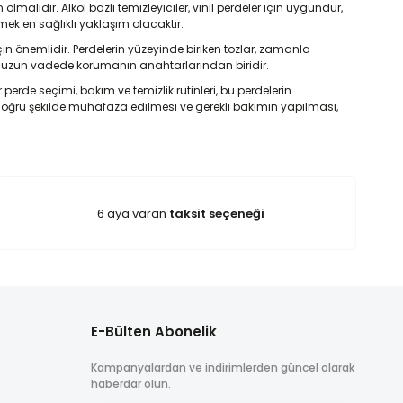
malıdır. Alkol bazlı temizleyiciler, vinil perdeler için uygundur,
tmek en sağlıklı yaklaşım olacaktır.
çin önemlidir. Perdelerin yüzeyinde biriken tozlar, zamanla
sını uzun vadede korumanın anahtarlarından biridir.
perde seçimi, bakım ve temizlik rutinleri, bu perdelerin
 doğru şekilde muhafaza edilmesi ve gerekli bakımın yapılması,
6 aya varan
taksit seçeneği
E-Bülten Abonelik
Kampanyalardan ve indirimlerden güncel olarak
haberdar olun.