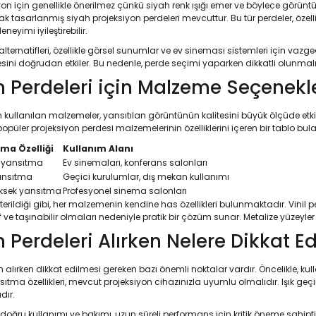
yon için genellikle önerilmez çünkü siyah renk ışığı emer ve böylece görüntünü
rak tasarlanmış siyah projeksiyon perdeleri mevcuttur. Bu tür perdeler, özell
neyimi iyileştirebilir.
e alternatifleri, özellikle görsel sunumlar ve ev sineması sistemleri için 
tesini doğrudan etkiler. Bu nedenle, perde seçimi yaparken dikkatli olunmal
n Perdeleri için Malzeme Seçenekl
in kullanılan malzemeler, yansıtılan görüntünün kalitesini büyük ölçüde etki
püler projeksiyon perdesi malzemelerinin özelliklerini içeren bir tablo bulab
ma Özelliği
Kullanım Alanı
 yansıtma
Ev sinemaları, konferans salonları
ansıtma
Geçici kurulumlar, dış mekan kullanımı
ksek yansıtma
Profesyonel sinema salonları
rildiği gibi, her malzemenin kendine has özellikleri bulunmaktadır. Vinil pe
ve taşınabilir olmaları nedeniyle pratik bir çözüm sunar. Metalize yüzeyler i
 Perdeleri Alırken Nelere Dikkat Ed
n alırken dikkat edilmesi gereken bazı önemli noktalar vardır. Öncelikle, 
tma özellikleri, mevcut projeksiyon cihazınızla uyumlu olmalıdır. Işık geçirg
dır.
 doğru kullanımı ve bakımı, uzun süreli performans için kritik öneme sahipt