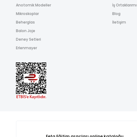
Anotomik Modeller
İş Ortaklarım
Mikroskoplar
Blog
Beherglas
İletişim
Balon Joje
Deney Setleri
Erlenmayer
Feta Eğitim araçları online kataloğu