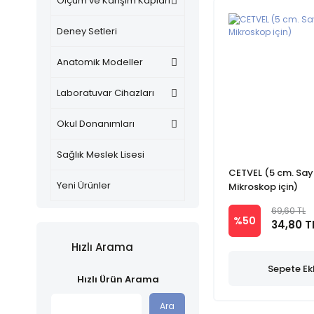
Ölçüm ve Karışım Kapları
Deney Setleri
Anatomik Modeller
Laboratuvar Cihazları
Okul Donanımları
Sağlık Meslek Lisesi
CETVEL (5 cm. Sa
Yeni Ürünler
Mikroskop için)
69,60 TL
%50
34,80 T
Hızlı Arama
Sepete Ek
Hızlı Ürün Arama
Ara