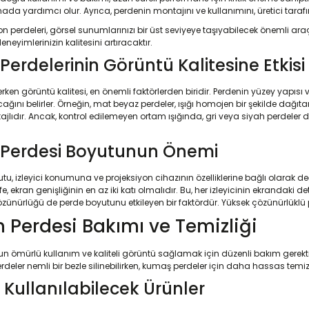
mada yardımcı olur. Ayrıca, perdenin montajını ve kullanımını, üretici tar
on perdeleri, görsel sunumlarınızı bir üst seviyeye taşıyabilecek önemli a
neyimlerinizin kalitesini artıracaktır.
Perdelerinin Görüntü Kalitesine Etkisi
rken görüntü kalitesi, en önemli faktörlerden biridir. Perdenin yüzey yapıs
cağını belirler. Örneğin, mat beyaz perdeler, ışığı homojen bir şekilde dağıta
jlıdır. Ancak, kontrol edilemeyen ortam ışığında, gri veya siyah perdeler 
n Perdesi Boyutunun Önemi
u, izleyici konumuna ve projeksiyon cihazının özelliklerine bağlı olarak deği
 ekran genişliğinin en az iki katı olmalıdır. Bu, her izleyicinin ekrandaki d
özünürlüğü de perde boyutunu etkileyen bir faktördür. Yüksek çözünürlüklü 
n Perdesi Bakımı ve Temizliği
zun ömürlü kullanım ve kaliteli görüntü sağlamak için düzenli bakım gerektir
perdeler nemli bir bezle silinebilirken, kumaş perdeler için daha hassas temizl
n Kullanılabilecek Ürünler