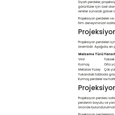
Siyah perdeler, projeksi
görüntüler için özel ola
renkler sunarak görsel de
Projeksiyon perdeleri v
film deneyiminizin kali
Projeksiyo
Projeksiyon perdeleri iç
önemlidir. Aşağıda, en po
Malzeme Türü
Yansıt
Vinil
Yüksek
Kumaş
Orta y
Metalize Yüzey
Çok yü
Yukarıdaki tabloda göste
Kumaş perdeler ise hafif 
Projeksiyon
Projeksiyon perdesi satı
perdenin boyutu ve yansı
önünde bulundurulmalı
Projeksiyon perdelerinin