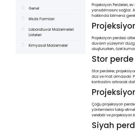
Projeksiyon Perdeleri, e
Genel
yansıtılmasını sağlar. 
hakkında bilmeniz gerek
Msds Formları
Projeksiyo
Laboratuvar Malzemeleri
Listeleri
Projeksiyon perdesi alt
duvarın yüzeyinin düzgün
Kimyasal Malzemeler
oluştururken, özel kuma
Stor perde
Stor perdeler, projeksi
düz ve mat olmasıdır. Pa
kontrastını artırarak d
Projeksiyo
Çoğu projeksiyon perdesi
yöntemlerini takip etmek 
verebilir ve projeksiyon k
Siyah perd