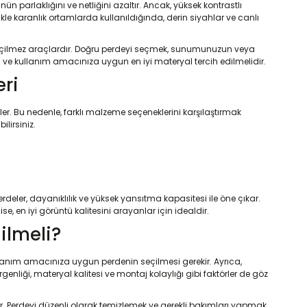
n parlaklığını ve netliğini azaltır. Ancak, yüksek kontrastlı
ikle karanlık ortamlarda kullanıldığında, derin siyahlar ve canlı
vazgeçilmez araçlardır. Doğru perdeyi seçmek, sunumunuzun veya
ı ve kullanım amacınıza uygun en iyi materyal tercih edilmelidir.
eri
ler. Bu nedenle, farklı malzeme seçeneklerini karşılaştırmak
ilirsiniz.
rdeler, dayanıklılık ve yüksek yansıtma kapasitesi ile öne çıkar.
se, en iyi görüntü kalitesini arayanlar için idealdir.
ilmeli?
kullanım amacınıza uygun perdenin seçilmesi gerekir. Ayrıca,
enliği, materyal kalitesi ve montaj kolaylığı gibi faktörler de göz
ir. Perdeyi düzenli olarak temizlemek ve gerekli bakımları yapmak,