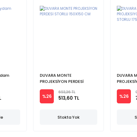
ydam
DUVARA MONTE
DUVARA 
PROJEKSİYON PERDESİ
PROJEKS
STORLU 150X150 CM
PERDESİ S
693,36 TL
%26
%26
L
513,60 TL
le
Stokta Yok
S