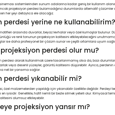
v sineması sistemlerinden sunum odalarına kadar geniş bir kullanım alanına sah
Ancak projeksiyon perdesi bulamadığınız durumlarda alternatif çözümler de 
en her şeyi detaylıca ele alacağız.
n perdesi yerine ne kullanabilirim
ernatifleri arasında duvarlar, beyaz levhalar veya özel kumaşlar bulunur. D
lüğü ve renk tonunun projeksiyon kalitesini etkileyebileceğini unutmamak ö
şlar ise daha profesyonel bir çözüm sunar ve çeşitli ortamlara uyum sağla
 projeksiyon perdesi olur mu?
yon perdesi olarak kullanılmak üzere tasarlanmamış olsa da, bazı durumlarda
rlak veya desenli yüzeyler, görüntü kalitesini düşürebilir. Ayrıca, perden
aha net bir yansıma sağlar.
n perdesi yıkanabilir mi?
, özel malzemelerden yapıldığı için yıkanabilir özellikte değildir. Perdeyi 
en iyisidir. Genellikle, hafif nemli bir bezle silmek yeterli olur. Kimyasal t
alitesini olumsuz etkileyebilir.
eye projeksiyon yansır mı?