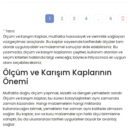
1
2
3
4
..
6
```html
Ölçüm ve Karışım Kapları, mutfakta hassasiyet ve verimlilik sağlayan
vazgeçilmez araçlardır. Bu kaplar sayesinde tariflerdeki ölçüleri tam
olarak uygulayabilir ve mükemmel sonuçlar elde edebilirsiniz. Bu
yazımızda, ölçüm ve karışım kaplarının çeşitleri, kullanım alanları ve
seçim kriterleri hakkında bilgi vereceğiz, böylece ihtiyacınıza en uygun
olanı seçebileceksiniz.
Ölçüm ve Karışım Kaplarının
Önemi
Mutfakta doğru ölçüm yapmak, lezzetli ve dengeli yemeklerin sırrıdır.
Ölçüm ve karışım kapları, bu süreci kolaylaştırırken aynı zamanda
zaman kazandırır. Hangi malzemelerin hangi miktarda
kullanılacağını bilmek, yemeklerin her zaman aynı kalitede olmasını
sağlar. Bu kaplar, sıvı ve kuru malzemeler için farklı ölçü birimlerine
sahiptir, bu da uluslararası tarifleri uygularken büyük bir avantaj
sağlar.