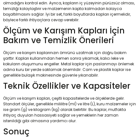
olmadığını kontrol edin. Ayrıca, kapların iç yüzeyinin pürüzsüz olması,
temizliği kolaylaştırır ve malzemenin kapta kalmadan kolayca
boşaltılmasını sağlar. İyi bir set, farklı boyutlarda kapları içermelidir,
böylece farklı ihtiyaçlara cevap verebilir.
Ölçüm ve Karışım Kapları İçin
Bakım ve Temizlik Önerileri
Ölçüm ve karışım kaplarınızın ömrünü uzatmak için doğru bakım
şarttır. Kapları kullanımdan hemen sonra yıkamak, kalıcı leke ve
kokuların oluşumunu engeller. Metal kaplar için paslanmayı önlemek
adına kuru bir yerde saklamak önemlidir. Cam ve plastik kaplar ise
genellikle bulaşık makinesinde güvenle yıkanabilir.
Teknik Özellikler ve Kapasiteler
Ölçüm ve karışım kapları, çeşitli kapasitelerde ve ölçeklerde gelir.
Standart ölçüler, genellikle mililitre (ml) ve litre (L), kuru malzemeler için
ise gram (g) ve kilogram (kg) olarak belirtilir. Bu kaplar, mutfakta
ihtiyaç duyulan hassasiyeti sağlar ve yemeklerin her zaman
istenildiği gibi olmasına yardımcı olur.
Sonuç