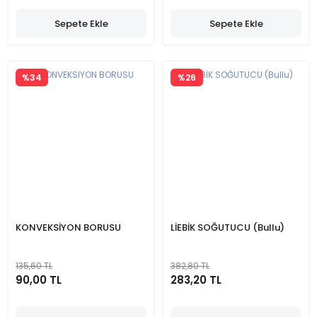
Sepete Ekle
Sepete Ekle
%34
%26
KONVEKSİYON BORUSU
LİEBİK SOĞUTUCU (Bullu)
135,60 TL
382,80 TL
90,00 TL
283,20 TL