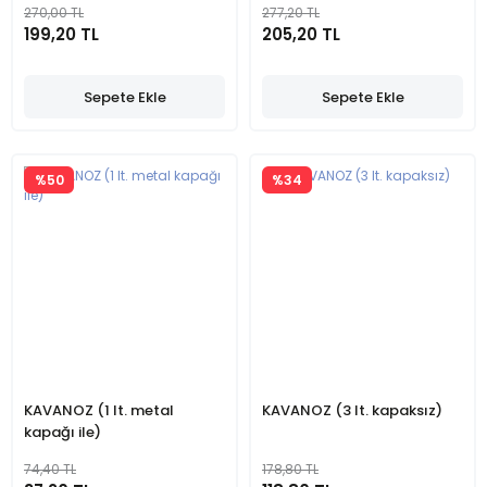
270,00 TL
277,20 TL
199,20 TL
205,20 TL
Sepete Ekle
Sepete Ekle
%50
%34
KAVANOZ (1 lt. metal
KAVANOZ (3 lt. kapaksız)
kapağı ile)
74,40 TL
178,80 TL