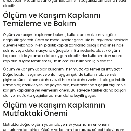
dikkat edin. Net olmayan ölçümler, tariflerin başarısız olmasına neden
olabilir.
Ölçüm ve Karışım Kaplarını
Temizleme ve Bakım
Ölçüm ve karışım kaplarının bakımı, kullanılan malzemeye göre
değişiklik gösterir. Cam ve metal kaplar genellikle bulaşık makinesinde
güvenle yıkanabilirken, plastik kaplar zamanla bulaşık makinesinde
solma veya deformasyona uğrayabilir. Bu nedenle, plastik ölçüm
kaplarını elde yıkamak daha uygun olabilir. Her kullanımdan sonra
kaplarınızı iyice temizlemek, uzun ömürlü kullanım için esastır.
Ölçüm ve Karışım Kapları kullanımı, her mutfakta temel bir ihtiyaçtır.
Doğru kapları seçmek ve onları uygun şekilde kullanmak, yemek
pişirme sürecini hem daha zevkli hem de daha verimli hale getirebilir.
Uzmanlar, özellikle yeni başlayanların, mutfaklarında çeşitli ölçüm ve
karışım kaplarına yer vermesini önerir. Bu sayede, tarifler daha başarılı
olur ve mutfakta geçirilen zaman daha keyifli geçer.
Ölçüm ve Karışım Kaplarının
Mutfaktaki Önemi
Mutfakta doğru ölçüm yapmak, yemek yapmanın en önemli
unsurlarından biridir. Ölçüm ve karışım kapları, bu süreci kolaylaştırır