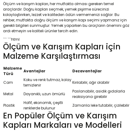
Ölçüm ve karışım kapları, her mutfakta olması gereken temel
araçlardır. Doğru kapları seçmek, yemek pişirme sürecinizi
kolaylaştırırken, lezzet ve kaliteden ödün vermemenizi sağlar. Bu
rehber, mutfakta doğru ölçüm ve karışım kapı seçimi yapmanız için
gerekli bilgileri sunmuştur. Yemek yaparken bu araçların önemini göz
ardı etmeyin ve kaliteli ürünler tercih edin.
``` ```html
Ölçüm ve Karışım Kapları için
Malzeme Karşılaştırması
Malzeme
Avantajlar
Dezavantajlar
Türü
Koku ve renk tutmaz, kolay
Cam
Kırılabilir, ağır olabilir
temizlenir
Paslanabilir, asidik gıdalarla
Metal
Dayanıklı, uzun ömürlü
reaksiyona girebilir
Hafif, ekonomik, çeşitli
Plastik
Zamanla leke tutabilir, çizilebilir
renklerde bulunur
En Popüler Ölçüm ve Karışım
Kapları Markaları ve Modelleri