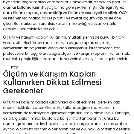
Piyasada birçok marka ve model bulunmaktadır, ancak en popüler
olanlar kullanıcıların ihtiyaçlarına göre şekillenmiştir. Örneğin, Pyrex
cam ölçüm kapları, dayanıklılığı ve ölçüm hassasiyeti ile bilinir. OXO
ve KitchenAid markaları ise plastik ve metal ölçüm kapları ile öne
çıkar. Bu markaların ürünleri, kullanım kolaylığı ve uzun ömürlü
olmaları nedeniyle tercih edilir.
Ölçüm ve Karışım Kapları kullanımı, mutfak işlerinizde büyük bir fark
yaratabilir. Her türden malzeme için uygun kapları seçmek,
yemeklerinizin başarısını doğrudan etkileyebilir. İster amatör ister
profesyonel bir aşçı olun, doğru ölçüm ve karışım kaplarını kullanmak,
mutfakta geçirdiğiniz zamanı daha verimli ve keyifli hale getirecektir.
``` ```html
Ölçüm ve Karışım Kapları
Kullanırken Dikkat Edilmesi
Gerekenler
Ölçüm ve karışım kapları kullanırken dikkat edilmesi gereken bazı
önemli noktalar vardır. Öncelikle, kullanacağınız malzemenin
yemeklerinizle reaksiyona girmeyeceğinden emin olmalısınız. Örneğin,
asidik gıdaları metal kaplarda karıştırmaktan kaçının çünkü bu
durum gıdaların tadını bozabilir ve sağlık açısından risk oluşturabilir.
Ayrıca, ölçüm kaplarının ölçeklerinin net ve okunaklı olmasına özellikle