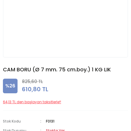
CAM BORU (Ø 7 mm. 75 cm.boy.) 1 KG LIK
825,60 TL
%26
610,80 TL
64,13 TL den başlayan taksitlerle!!
Stok Kodu
F0131
Stok Durumu
Stokta Var