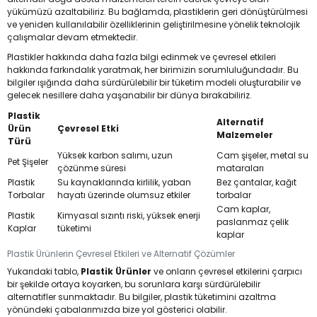
yükümüzü azaltabiliriz. Bu bağlamda, plastiklerin geri dönüştürülmesi
ve yeniden kullanılabilir özelliklerinin geliştirilmesine yönelik teknolojik
çalışmalar devam etmektedir.
Plastikler hakkında daha fazla bilgi edinmek ve çevresel etkileri
hakkında farkındalık yaratmak, her birimizin sorumluluğundadır. Bu
bilgiler ışığında daha sürdürülebilir bir tüketim modeli oluşturabilir ve
gelecek nesillere daha yaşanabilir bir dünya bırakabiliriz.
Plastik
Alternatif
Ürün
Çevresel Etki
Malzemeler
Türü
Yüksek karbon salımı, uzun
Cam şişeler, metal su
Pet Şişeler
çözünme süresi
mataraları
Plastik
Su kaynaklarında kirlilik, yaban
Bez çantalar, kağıt
Torbalar
hayatı üzerinde olumsuz etkiler
torbalar
Cam kaplar,
Plastik
Kimyasal sızıntı riski, yüksek enerji
paslanmaz çelik
Kaplar
tüketimi
kaplar
Plastik Ürünlerin Çevresel Etkileri ve Alternatif Çözümler
Yukarıdaki tablo,
Plastik Ürünler
ve onların çevresel etkilerini çarpıcı
bir şekilde ortaya koyarken, bu sorunlara karşı sürdürülebilir
alternatifler sunmaktadır. Bu bilgiler, plastik tüketimini azaltma
yönündeki çabalarımızda bize yol gösterici olabilir.