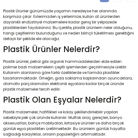
Plastik Ürünler günümüzde yaşamın neredeyse her alanında
karşımıza çıkar. Evlerimizden iş yerlerimize, kullan at ürünlerden
dayanıklı endüstriyel malzemelere kadar geniş bir yelpazede
plastiklerden faydalanırız. Bu içerikte, plastik ürünlerin neler olduğunu,
hangi çeşitlerinin bulunduğunu ve neden bilinçli tüketilmesi gerektiğini
detaylı bir şekilde ele alacağız.
Plastik Ürünler Nelerdir?
Plastik ürünler, petrol gibi organik hammaddelerden elde edilen
polimer bazlı malzemelerin çeşitli işlemlerden geçirilmesiyle üretilir.
Kullanım alanlarına göre farklı özelliklerde ve formda plastikler
tasarlanmaktadır. Örneğin, gıda saklama kaplarından oyuncaklara,
otomotiv parçalarından elektronik eşyalara kadar birçok üründe
plastik malzemeler tercih edilir.
Plastik Olan Eşyalar Nelerdir?
Plastik malzemeler, hafiflikleri ve kolay şekillendirilebilir yapıları
sebebiyle pek çok üründe kullanılır. Mutfak araç gereçleri, banyo
aksesuarları, bahçe mobilyaları, kırtasiye ürünleri ve daha birçok
günlük eşya plastikten üretilmektedir. Bu ürünlerin günlük hayatta
sağladığı kolaylıklar, onların popülerliğini artırmaktadır.