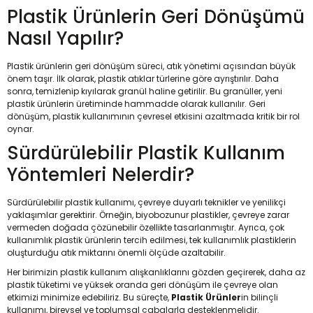
Plastik Ürünlerin Geri Dönüşümü
Nasıl Yapılır?
Plastik ürünlerin geri dönüşüm süreci, atık yönetimi açısından büyük
önem taşır. İlk olarak, plastik atıklar türlerine göre ayrıştırılır. Daha
sonra, temizlenip kıyılarak granül haline getirilir. Bu granüller, yeni
plastik ürünlerin üretiminde hammadde olarak kullanılır. Geri
dönüşüm, plastik kullanımının çevresel etkisini azaltmada kritik bir rol
oynar.
Sürdürülebilir Plastik Kullanım
Yöntemleri Nelerdir?
Sürdürülebilir plastik kullanımı, çevreye duyarlı teknikler ve yenilikçi
yaklaşımlar gerektirir. Örneğin, biyobozunur plastikler, çevreye zarar
vermeden doğada çözünebilir özellikte tasarlanmıştır. Ayrıca, çok
kullanımlık plastik ürünlerin tercih edilmesi, tek kullanımlık plastiklerin
oluşturduğu atık miktarını önemli ölçüde azaltabilir.
Her birimizin plastik kullanım alışkanlıklarını gözden geçirerek, daha az
plastik tüketimi ve yüksek oranda geri dönüşüm ile çevreye olan
etkimizi minimize edebiliriz. Bu süreçte,
Plastik Ürünler
in bilinçli
kullanımı, bireysel ve toplumsal çabalarla desteklenmelidir.