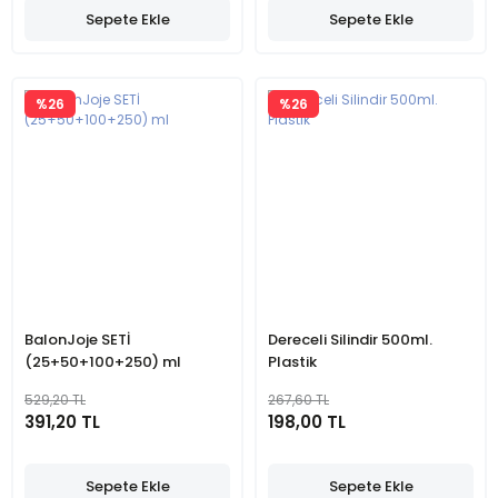
Sepete Ekle
Sepete Ekle
%26
%26
BalonJoje SETİ
Dereceli Silindir 500ml.
(25+50+100+250) ml
Plastik
529,20 TL
267,60 TL
391,20 TL
198,00 TL
Sepete Ekle
Sepete Ekle