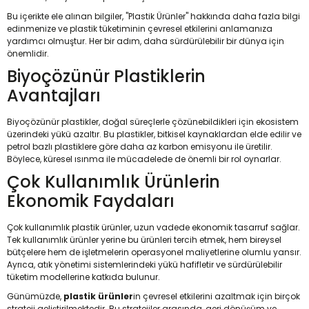
Bu içerikte ele alınan bilgiler, "Plastik Ürünler" hakkında daha fazla bilgi
edinmenize ve plastik tüketiminin çevresel etkilerini anlamanıza
yardımcı olmuştur. Her bir adım, daha sürdürülebilir bir dünya için
önemlidir.
Biyoçözünür Plastiklerin
Avantajları
Biyoçözünür plastikler, doğal süreçlerle çözünebildikleri için ekosistem
üzerindeki yükü azaltır. Bu plastikler, bitkisel kaynaklardan elde edilir ve
petrol bazlı plastiklere göre daha az karbon emisyonu ile üretilir.
Böylece, küresel ısınma ile mücadelede de önemli bir rol oynarlar.
Çok Kullanımlık Ürünlerin
Ekonomik Faydaları
Çok kullanımlık plastik ürünler, uzun vadede ekonomik tasarruf sağlar.
Tek kullanımlık ürünler yerine bu ürünleri tercih etmek, hem bireysel
bütçelere hem de işletmelerin operasyonel maliyetlerine olumlu yansır.
Ayrıca, atık yönetimi sistemlerindeki yükü hafifletir ve sürdürülebilir
tüketim modellerine katkıda bulunur.
Günümüzde,
plastik ürünler
in çevresel etkilerini azaltmak için birçok
strateji geliştirilmektedir. Bu stratejiler arasında, geri dönüşüm ve