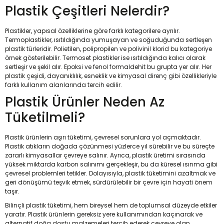
Plastik Çeşitleri Nelerdir?
Plastikler, yapısal özelliklerine göre farklı kategorilere ayrılır.
Termoplastikler, ısıtıldığında yumuşayan ve soğuduğunda sertleşen
plastik türleridir. Polietilen, polipropilen ve polivinil klorid bu kategoriye
örnek gösterilebilir. Termoset plastikler ise ısıtıldığında kalıcı olarak
sertleşir ve şekil alır. Epoksi ve fenol formaldehit bu grupta yer alır. Her
plastik çeşidi, dayanıklılık, esneklik ve kimyasal direnç gibi özellikleriyle
farklı kullanım alanlarında tercih edilir.
Plastik Ürünler Neden Az
Tüketilmeli?
Plastik ürünlerin aşırı tüketimi, çevresel sorunlara yol açmaktadır.
Plastik atıkların doğada çözünmesi yüzlerce yıl sürebilir ve bu süreçte
zararlı kimyasallar çevreye salınır. Ayrıca, plastik üretimi sırasında
yüksek miktarda karbon salınımı gerçekleşir, bu da küresel ısınma gibi
çevresel problemleri tetikler. Dolayısıyla, plastik tüketimini azaltmak ve
geri dönüşümü teşvik etmek, sürdürülebilir bir çevre için hayati önem
taşır.
Bilinçli plastik tüketimi, hem bireysel hem de toplumsal düzeyde etkiler
yaratır. Plastik ürünlerin gereksiz yere kullanımından kaçınarak ve
alternatif doğa dostu malzemeleri tercih ederek çevreye olan