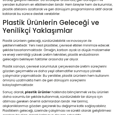
yeniden kullanım en etkililerinden biridir. Hem bireyler hem de kurumlar,
plastik atıklarını azaltarak ve geri dönüşüm programlarına aktif olarak
katılarak bu sürece destek verebilirler.
Plastik Ürünlerin Geleceği ve
Yenilikçi Yaklaşımlar
Plastik ürünlerin geleceği, sürdürülebilirlik ve inovasyon ile
şekillenmektedir. Yeni nesil plastikler, çevresel etkileri minimize edecek
şekilde tasarlanmaktadır. Örneğin, karbon ayak izi düşük malzemeler
ve enerji verimliliği yüksek üretim teknikleri, plastik endüstrisinin
geleceğini belirleyen faktörler arasında yer alıyor.
Plastik sanayii, çevresel sorumluluk çerçevesinde üretim süreçlerini
gözden geçirmekte ve daha yeşil alternatifler sunmaya yönelik
çalışmalar yapmaktadır. Bu yenilikler, plastik ürünlerin hem kullanım
ömrünü uzatmakta hem de geri dönüşüm süreçlerini
kolaylaştırmaktadır.
Sonuç olarak,
plastik ürünler
hakkında bilinçlenmek ve bu ürünleri
daha sorumlu bir şekilde kullanmak, sürdürülebilir bir dünya için
atılması gereken önemli adımlardan biridir. Her birimiz,
alışkanlıklarımızı gözden geçirerek bu değişime katkı sağlayabiliriz.
Plastiklerin geleceği, üzerinde çalışılması ve sürekli olarak geliştirilmesi