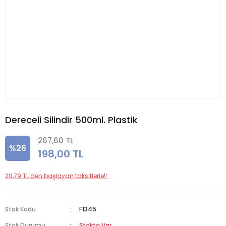
Dereceli Silindir 500ml. Plastik
267,60 TL
%26
198,00 TL
20,79 TL den başlayan taksitlerle!!
Stok Kodu
F1345
Stok Durumu
Stokta Var