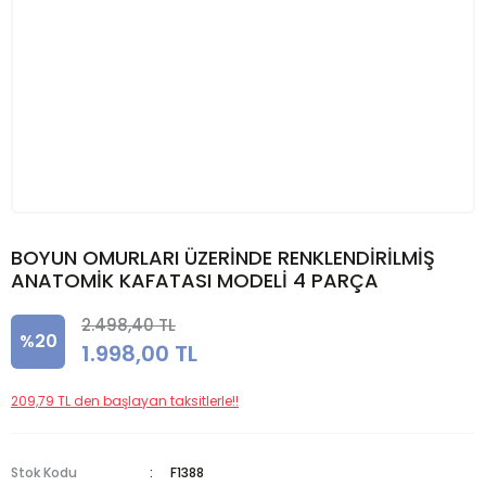
BOYUN OMURLARI ÜZERİNDE RENKLENDİRİLMİŞ
ANATOMİK KAFATASI MODELİ 4 PARÇA
2.498,40 TL
%20
1.998,00 TL
209,79 TL den başlayan taksitlerle!!
Stok Kodu
F1388