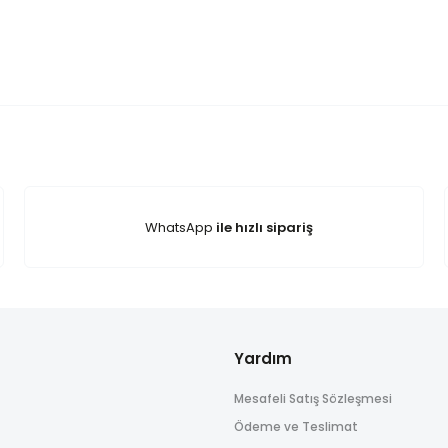
onularda yetersiz gördüğünüz noktaları öneri formunu kullanarak tarafım
tisi kapsamındadır. Garanti koşullarının geçerli olduğundan emin olmak içi
ın. Üründe yapılan değişiklikler, ürünün deformasyonu veya ürünün oriji
Bu ürüne ilk yorumu siz yapın!
ğu tespit edilirse, teslimat tarihinden itibaren en geç 3 gün içinde sayfam
e göndereceğiniz ayıplı ürün yenisi ile değiştirilecektir. Sipariş edilen ürün
ğişim şartı olarak 4077 sayılı Tüketicinin Korunması Hakkında Kanun'a uy
Yorum Yaz
WhatsApp
ile hızlı sipariş
Yardım
Mesafeli Satış Sözleşmesi
Gönder
Ödeme ve Teslimat