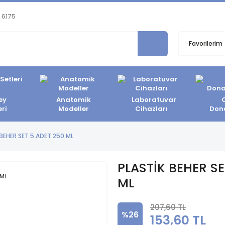
 6175
Favorilerim
ey
Anatomik
Laboratuvar
eri
Modeller
Cihazları
Don
 BEHER SET 5 ADET 250 ML
PLASTİK BEHER SE
ML
207,60 TL
%26
153,60 TL