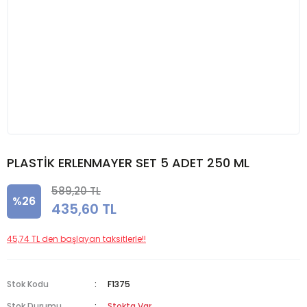
PLASTİK ERLENMAYER SET 5 ADET 250 ML
589,20 TL
%26
435,60 TL
45,74 TL den başlayan taksitlerle!!
Stok Kodu
F1375
Stok Durumu
Stokta Var