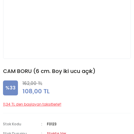
CAM BORU (6 cm. Boy iki ucu açık)
162,00 TL
%33
108,00 TL
11,34 TL den başlayan taksitlerle!!
Stok Kodu
F0123
Stok Durumu
Stokta Var