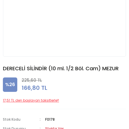
DERECELİ SİLİNDİR (10 ml. 1/2 Böl. Cam) MEZUR
225,60 TL
%26
166,80 TL
17,51 TL den başlayan taksitlerle!!
Stok Kodu
F0178
Stok Durumu
Stokta Var