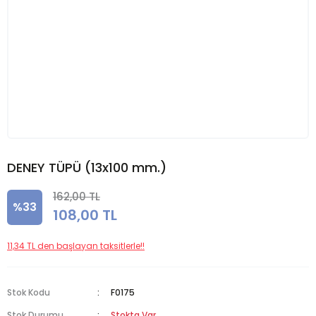
DENEY TÜPÜ (13x100 mm.)
162,00 TL
%33
108,00 TL
11,34 TL den başlayan taksitlerle!!
Stok Kodu
F0175
Stok Durumu
Stokta Var