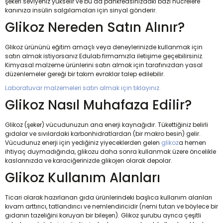
şekeri seviyeniz yükselir ve bu da pankreasınızdaki bazı hücrelere
kanınıza insülin salgılamaları için sinyal gönderir.
Glikoz Nereden Satın Alınır?
Glikoz ürününü eğitim amaçlı veya deneylerinizde kullanmak için
satın almak istiyorsanız Edulab firmamızla iletişime geçebilirsiniz.
Kimyasal malzeme ürünlerini satın almak için tarafınızdan yasal
düzenlemeler gereği bir takım evraklar talep edilebilir.
Laboratuvar malzemeleri satın almak için tıklayınız.
Glikoz Nasıl Muhafaza Edilir?
Glikoz (şeker) vücudunuzun ana enerji kaynağıdır. Tükettiğiniz belirli
gıdalar ve sıvılardaki karbonhidratlardan (bir makro besin) gelir.
Vücudunuz enerji için yediğiniz yiyeceklerden gelen
glikoz
a hemen
ihtiyaç duymadığında, glikozu daha sonra kullanmak üzere öncelikle
kaslarınızda ve karaciğerinizde glikojen olarak depolar.
Glikoz Kullanım Alanları
Ticari olarak hazırlanan gıda ürünlerindeki başlıca kullanım alanları
kıvam arttırıcı, tatlandırıcı ve nemlendiricidir (nemi tutan ve böylece bir
gıdanın tazeliğini koruyan bir bileşen). Glikoz şurubu ayrıca çeşitli