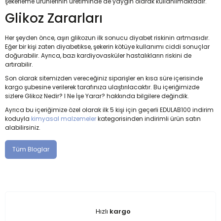
şekerleme ürünlerinin üretiminde de yaygın olarak kullanılmaktadır.
Glikoz Zararları
Her şeyden önce, aşırı glikozun ilk sonucu diyabet riskinin artmasıdır.
Eğer bir kişi zaten diyabetikse, şekerin kötüye kullanımı ciddi sonuçlar
doğurabilir. Ayrıca, bazı kardiyovasküler hastalıkların riskini de
artırabilir.
Son olarak sitemizden vereceğiniz siparişler en kısa süre içerisinde
kargo şubesine verilerek tarafınıza ulaştırılacaktır. Bu içeriğimizde
sizlere Glikoz Nedir? I Ne İşe Yarar? hakkında bilgilere değindik.
Ayrıca bu içeriğimize özel olarak ilk 5 kişi için geçerli EDULAB100 indirim
koduyla
kimyasal malzemeler
kategorisinden indirimli ürün satın
alabilirsiniz.
Tüm Bloglar
Hızlı
kargo