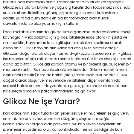
bol bulunan monosakkarittir. Karbonhidratların bir alt kategorisidir.
Glikoz esas olarak bitkiler ve çoğu alg tarafından fotosentez sırasında
su ve karbondioksitten, güneş ışığından gelen enerji kullanılarak
yapılır. Burada dünyadaki en bol karbonhidrat olan hücre
duvarlarında selüloz yapmak için kullanılır.
Enerji metabolizmasında, glikoz tüm organizmalarda en önemli enerji
kaynağıdır. Metabolizma için glikoz, bitkilerde esas olarak nişasta ve
amilopektin, hayvanlarda ise glikojen olmak üzere polimer olarak
depolanır.
Glikoz
hayvanların kanında kan şekeri olarak dolaşır.
Glikozun doğal olarak oluşan formu d-glikozdur, stereoizomeri l-glikoz
ise nispeten küçük miktarlarda sentetik olarak üretilir ve biyolojik olarak
daha az aktiftir. Glikoz altı karbon atomu ve bir aldehit grubu içeren bir
monosakkarittir. Bu nedenle bir aldoheksozdur. Glikoz molekülü hem
açık zincir (asiklik) hem de halka (siklik) formunda bulunabilir. Glikoz
doğal olarak oluşur ve meyvelerde ve bitkilerin diğer kısımlarında
serbest halde bulunur. Hayvanlarda glikoz, glikojenoliz olarak bilinen
bir süreçte glikojenin parçalanmasıyla açığa çıkar.
Glikoz Ne İşe Yarar?
Kan dolaşımınızdaki tutarlı kan şekeri seviyeleri hücrelerinize güç verir,
enerjinizi korur ve vücudunuzun düzgün çalışmasını sağlar.
Karnınızdaki bir organ olan pankreasınız, kan şekeri seviyelerinizin
izlenmesine yardımcı olur. Karbonhidratlar her sindirildiğinde kan