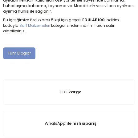
ayırabilmektedir. Kullanılan özel yöntemler sayesinde damlama,
buharlaşma, kabarma, kaynama vb. Maddelerin ve sıvıların ayrılması
ayırma hunisi ile sağlanır.
Bu içeriğimize özel olarak 5 kişi için geçerli
EDULAB100
indirim
koduyla
Sarf Malzemeleri
kategorisinden indirimli ürün satın
alabilirsiniz.
Tüm Bloglar
Hızlı
kargo
WhatsApp
ile hızlı sipariş