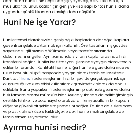
damlatma hunilerinin hepsinde şişeye yavaşça sıvı eklemek için
musluklar bulunur. Katılar için geniş ve kısa saplı bir toz hunisi daha
uygundur çünkü tıkanma olasılığı daha düşüktür.
Huni Ne İşe Yarar?
Huniler temel olarak sıvıları geniş ağızlı kaplardan dar ağızlı kaplara
güvenli bir şekilde aktarmak için kullanılır. Özel tasarlanmış gövdesi
sayesinde ilgili sıvının dökülmesini veya transfer sırasında
dökülmesini engeller. Aynı zamanda sıvıların kaplar arasında hızlı
transferini sağlar. Huniler ise filtrasyon işleminde yaygın olarak tercih
edilen bir üründür. Kantitatif huniler diğer hunilere göre daha ince ve
uzun boyunlu olup filtrasyonda yaygın olarak tercih edilmektedir.
Kantitatif
huni
, filtreleme işlemini hızlı bir şekilde gerçekleştirmek için
oluşturduğu vakum etkisi kullanılarak gravimetrik olarak da analiz
edilebilir. Bunu yaparken filtreleme işlemini pratik hale getirir ve daha
hızlı tamamlamayı mümkün kılar. Ayrıca yukarıda da belirttiğimiz gibi
özellikle tehlikeli ve potansiyel olarak zararlı kimyasalların bir kaptan
diğerine güvenli bir şekilde taşınmasını sağlar. Edulab da sizlere cam
ve plastik olmak üzere farklı ölçeklerdeki hunileri hızlı bir şekilde de
temin etmenize yardımcı olur.
Ayırma hunisi nedir?