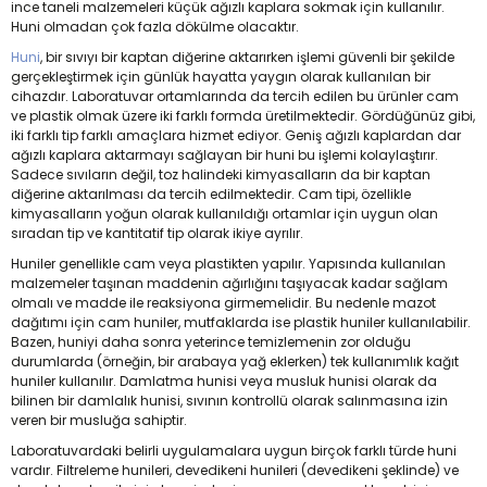
ince taneli malzemeleri küçük ağızlı kaplara sokmak için kullanılır.
Huni olmadan çok fazla dökülme olacaktır.
Huni
, bir sıvıyı bir kaptan diğerine aktarırken işlemi güvenli bir şekilde
gerçekleştirmek için günlük hayatta yaygın olarak kullanılan bir
cihazdır. Laboratuvar ortamlarında da tercih edilen bu ürünler cam
ve plastik olmak üzere iki farklı formda üretilmektedir. Gördüğünüz gibi,
iki farklı tip farklı amaçlara hizmet ediyor. Geniş ağızlı kaplardan dar
ağızlı kaplara aktarmayı sağlayan bir huni bu işlemi kolaylaştırır.
Sadece sıvıların değil, toz halindeki kimyasalların da bir kaptan
diğerine aktarılması da tercih edilmektedir. Cam tipi, özellikle
kimyasalların yoğun olarak kullanıldığı ortamlar için uygun olan
sıradan tip ve kantitatif tip olarak ikiye ayrılır.
Huniler genellikle cam veya plastikten yapılır. Yapısında kullanılan
malzemeler taşınan maddenin ağırlığını taşıyacak kadar sağlam
olmalı ve madde ile reaksiyona girmemelidir. Bu nedenle mazot
dağıtımı için cam huniler, mutfaklarda ise plastik huniler kullanılabilir.
Bazen, huniyi daha sonra yeterince temizlemenin zor olduğu
durumlarda (örneğin, bir arabaya yağ eklerken) tek kullanımlık kağıt
huniler kullanılır. Damlatma hunisi veya musluk hunisi olarak da
bilinen bir damlalık hunisi, sıvının kontrollü olarak salınmasına izin
veren bir musluğa sahiptir.
Laboratuvardaki belirli uygulamalara uygun birçok farklı türde huni
vardır. Filtreleme hunileri, devedikeni hunileri (devedikeni şeklinde) ve