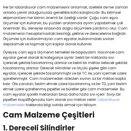
Her bir laboratuvar cam malzemesini anlamak, özellikle de her zaman
onlarla çevrili olduğunuzda genellikle kafa karıştırıcıdır. Bu bilimsel
ekipmanların her birinin önemli bir özelliği vardır. Çoğu cam eşya
ölçümler için kullanılır, bu yüzden aralarında ayrım yapabilmek çok
önemlidir. Bu, deneyler sırasında doğru ölçümlere yardımcı olur. Cam
malzemenin hesaplamadaki kesinliği, şekline ve derecelerine bağlıdır.
Ölçümler için kullanılmayan cam eşyalar, kullanımdaki sıvıları
depolamak ve taşımak için kaplar olarak kullanılır.
Öyleyse, cam eşya ölçmenin temelleri ile başlayalım. Hacimsel cam
eşyalar genel olarak iki kategoriye ayrılır: belirli bir miktarda sıvı
içerecek şekilde tasarlanmış olanlar ve belirli bir miktarı iletecek şekilde
tasarlanmış olanlar. Dereceli silindirler ve ölçülü şişeler gibi cam
eşyalar, içerecek şekilde tasarlanmıştır ve bir TC ile, yani içermek üzere
işaretlenmiştir. Cam malzemeden dökülen sıvının az bir miktarı kapta
kalır. Öte yandan, teslim etmek üzere tasarlanmış ve bir TD, yani teslim
etmek üzere işaretlenmiş pipetler ve büretler gibi cam malzemeler. Bu
cam eşyalar işaretli miktardan biraz daha fazla sıvı içerir. Sıvıyı bir
pipetten boşalttığınızda, tam olarak sıvı miktarı verilir.
Laboratuvar
malzemeleri
hakkında bilgi sahibi olmak için tıklayın.
Cam Malzeme Çeşitleri
1. Dereceli Silindirler