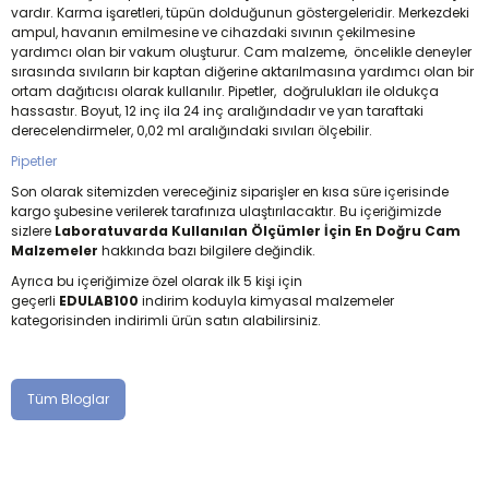
vardır. Karma işaretleri, tüpün dolduğunun göstergeleridir. Merkezdeki
ampul, havanın emilmesine ve cihazdaki sıvının çekilmesine
yardımcı olan bir vakum oluşturur. Cam malzeme, öncelikle deneyler
sırasında sıvıların bir kaptan diğerine aktarılmasına yardımcı olan bir
ortam dağıtıcısı olarak kullanılır. Pipetler, doğrulukları ile oldukça
hassastır. Boyut, 12 inç ila 24 inç aralığındadır ve yan taraftaki
derecelendirmeler, 0,02 ml aralığındaki sıvıları ölçebilir.
Pipetler
Son olarak sitemizden vereceğiniz siparişler en kısa süre içerisinde
kargo şubesine verilerek tarafınıza ulaştırılacaktır. Bu içeriğimizde
sizlere
Laboratuvarda Kullanılan Ölçümler İçin En Doğru Cam
Malzemeler
hakkında bazı bilgilere değindik.
Ayrıca bu içeriğimize özel olarak ilk 5 kişi için
geçerli
EDULAB100
indirim koduyla kimyasal malzemeler
kategorisinden indirimli ürün satın alabilirsiniz.
Tüm Bloglar