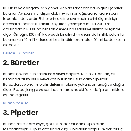
Bu uzun ve dar gemilerin genellikle yan taraflarında uygun işaretler
bulunur. Ayrıca sıvıyı dışarı dökmek için bir ağız görevi gören cam
tabanları da vardır. Beherlerin aksine, sıvı hacimlerini ölçmek için
dereceli silindirler kullanılır. Boyutları yaklaşık 5 ml ila 2000 ml
arasındadır. Bu silindirler son derece hassastır ve sıvıları %1 içinde
ölçer. Örneğin, 100 ml'lik dereceli bir silindirin üzerinde 1 ml'lik bölümler
bulunurken, 10 ml'lik dereceli bir silindirin okumaları 0,1 ml kadar kesin
olacaktır.
Dereceli Silindirler
2. Büretler
Bunlar, çok belirli bir miktarda sıvıyı dağıtmak için kullanılan, alt
kısmında bir musluk veya valf bulunan uzun cam tüplerdir.
Büret, derecelendirme silindirlerinin aksine yukarıdan aşağıya doğru
ölçer. Bu, başlangıç ​​ve son hacim arasındaki farkı dağıtılan miktara
eşit hale getirir.
Büret Modelleri
3. Pipetler
Bu hacimsel cam eşya, çok uzun, dar bir cam tüp olarak
tasarlanmıştır. Tüpün ortasında küçük bir lastik ampul ve dar bir uç