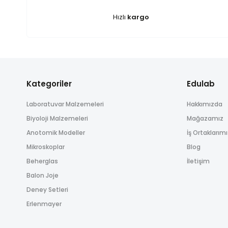
Ürün açıklamasında eksik bilgiler bulunuyor.
Hızlı
kargo
Ürün bilgilerinde hatalar bulunuyor.
Ürün fiyatı diğer sitelerden daha pahalı.
Bu ürüne benzer farklı alternatifler olmalı.
Kategoriler
Edulab
Laboratuvar Malzemeleri
Hakkımızda
Biyoloji Malzemeleri
Mağazamız
Anotomik Modeller
İş Ortaklarım
Mikroskoplar
Blog
Beherglas
İletişim
Balon Joje
Deney Setleri
Erlenmayer