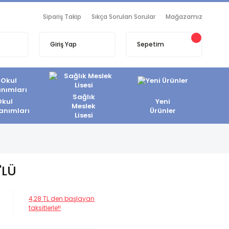
Sipariş Takip
Sıkça Sorulan Sorular
Mağazamız
Giriş Yap
Sepetim
Sağlık
Okul
Yeni
Meslek
anımları
Ürünler
Lisesi
'LÜ
4,28 TL den başlayan
taksitlerle!!