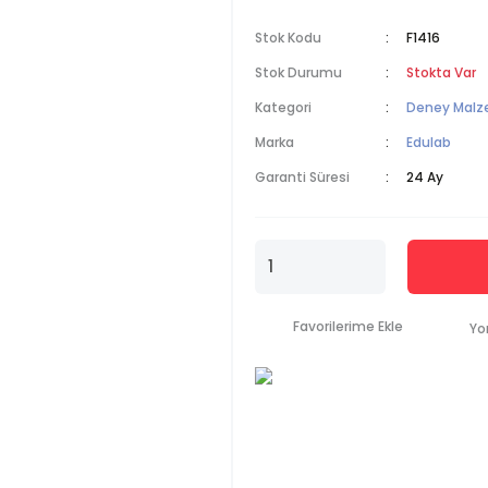
Stok Kodu
F1416
Stok Durumu
Stokta Var
Kategori
Deney Malz
Marka
Edulab
Garanti Süresi
24 Ay
Yo