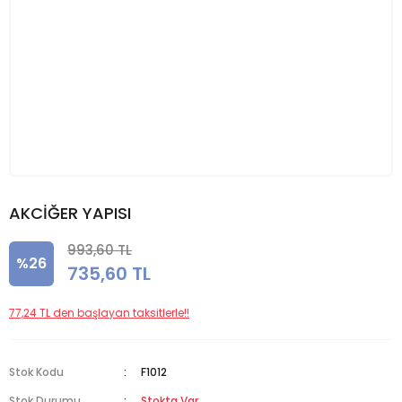
AKCİĞER YAPISI
993,60 TL
%26
735,60 TL
77,24 TL den başlayan taksitlerle!!
Stok Kodu
F1012
Stok Durumu
Stokta Var