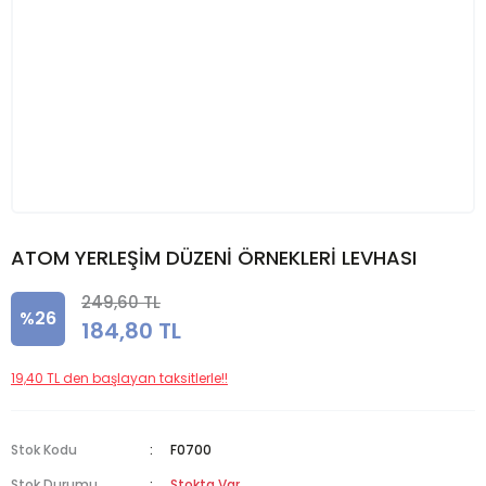
ATOM YERLEŞİM DÜZENİ ÖRNEKLERİ LEVHASI
249,60 TL
%26
184,80 TL
19,40 TL den başlayan taksitlerle!!
Stok Kodu
F0700
Stok Durumu
Stokta Var