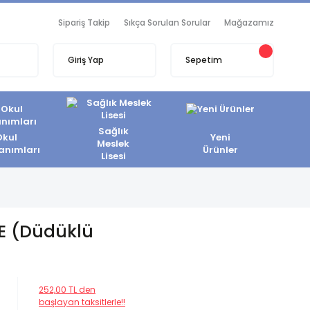
Sipariş Takip
Sıkça Sorulan Sorular
Mağazamız
Giriş Yap
Sepetim
Sağlık
Okul
Yeni
Meslek
anımları
Ürünler
Lisesi
E (Düdüklü
252,00 TL den
başlayan taksitlerle!!