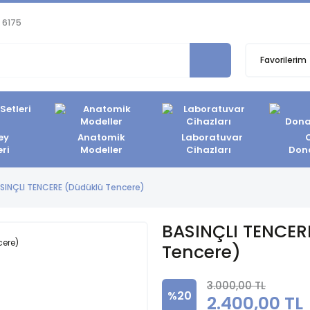
 6175
Favorilerim
ey
Anatomik
Laboratuvar
eri
Modeller
Cihazları
Don
SINÇLI TENCERE (Düdüklü Tencere)
BASINÇLI TENCER
Tencere)
3.000,00 TL
%20
2.400,00 TL