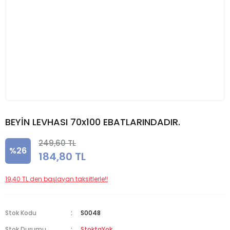
BEYİN LEVHASI 70x100 EBATLARINDADIR.
249,60 TL
%26
184,80 TL
19,40 TL den başlayan taksitlerle!!
Stok Kodu
S0048
Stok Durumu
StoktaYok