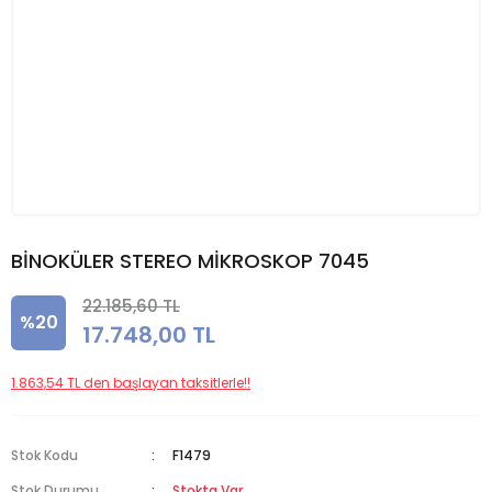
BİNOKÜLER STEREO MİKROSKOP 7045
22.185,60 TL
%20
17.748,00 TL
1.863,54 TL den başlayan taksitlerle!!
Stok Kodu
F1479
Stok Durumu
Stokta Var