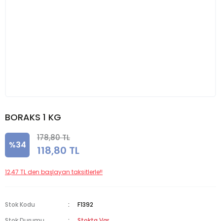
BORAKS 1 KG
178,80 TL
%34
118,80 TL
12,47 TL den başlayan taksitlerle!!
Stok Kodu
F1392
Stok Durumu
Stokta Var