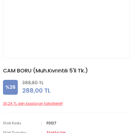
CAM BORU (Muh.Kıvrıntılı 5'li Tk.)
388,80 TL
%26
288,00 TL
30,24 TL den başlayan taksitlerle!!
Stok Kodu
F0127
Stok Durumu
Stokta Var