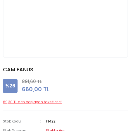
CAM FANUS
891,60 TL
%26
660,00 TL
69,30 TL den başlayan taksitlerle!!
Stok Kodu
F1422
Stok Durumu
Stokta Var