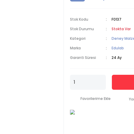
Stok Kodu
F0137
Stok Durumu
Stokta Var
Kategori
Deney Malz
Marka
Edulab
Garanti Süresi
24 Ay
Yo