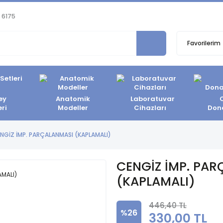
 6175
Favorilerim
ey
Anatomik
Laboratuvar
eri
Modeller
Cihazları
Don
NGİZ İMP. PARÇALANMASI (KAPLAMALI)
CENGİZ İMP. PA
(KAPLAMALI)
446,40 TL
%26
330,00 TL