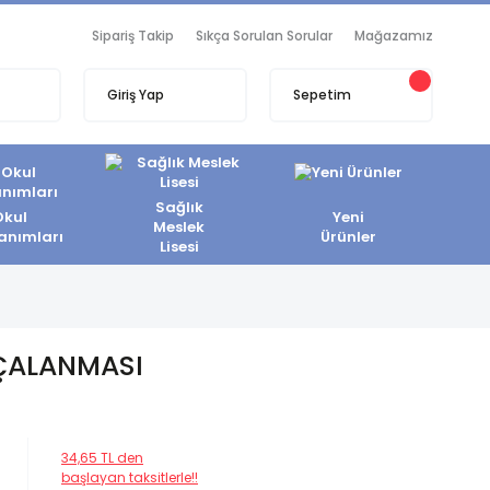
Sipariş Takip
Sıkça Sorulan Sorular
Mağazamız
Giriş Yap
Sepetim
Sağlık
Okul
Yeni
Meslek
anımları
Ürünler
Lisesi
RÇALANMASI
34,65 TL den
başlayan taksitlerle!!