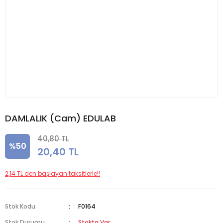
DAMLALIK (Cam) EDULAB
40,80 TL
%50
20,40 TL
2,14 TL den başlayan taksitlerle!!
Stok Kodu
F0164
Stok Durumu
Stokta Var