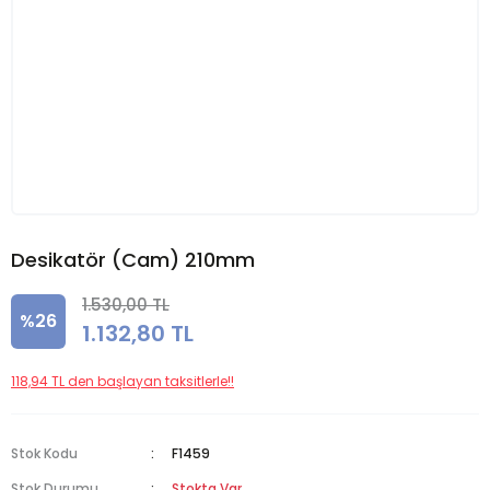
Desikatör (Cam) 210mm
1.530,00 TL
%26
1.132,80 TL
118,94 TL den başlayan taksitlerle!!
Stok Kodu
F1459
Stok Durumu
Stokta Var