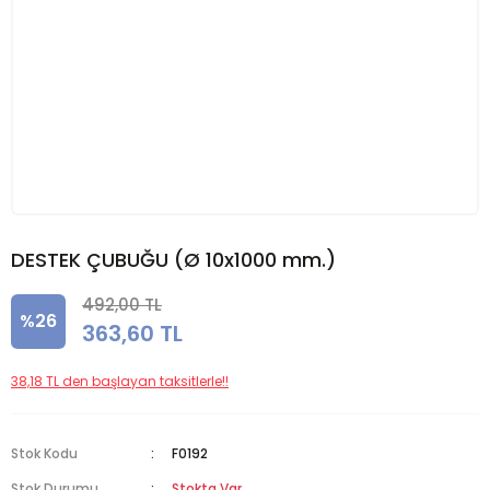
DESTEK ÇUBUĞU (Ø 10x1000 mm.)
492,00 TL
%26
363,60 TL
38,18 TL den başlayan taksitlerle!!
Stok Kodu
F0192
Stok Durumu
Stokta Var