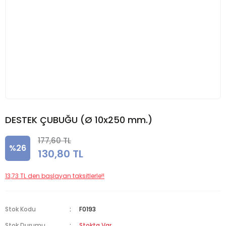
DESTEK ÇUBUĞU (Ø 10x250 mm.)
177,60 TL
%26
130,80 TL
13,73 TL den başlayan taksitlerle!!
Stok Kodu
F0193
Stok Durumu
Stokta Var