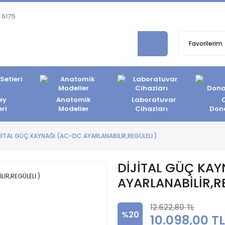
 6175
Favorilerim
ey
Anatomik
Laboratuvar
eri
Modeller
Cihazları
Don
JİTAL GÜÇ KAYNAĞI (AC-DC AYARLANABİLİR,REGÜLELİ )
DİJİTAL GÜÇ KA
AYARLANABİLİR,RE
12.622,80 TL
%20
10.098,00 TL