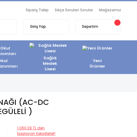
Sipariş Takip
Sıkça Sorulan Sorular
Mağazamız
Giriş Yap
Sepetim
Sağlık
Okul
Yeni
Meslek
anımları
Ürünler
Lisesi
YNAĞI (AC-DC
GÜLELİ )
1.060,29 TL den
başlayan taksitlerle!!