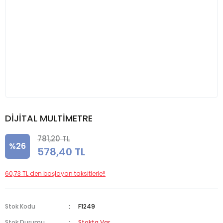
DİJİTAL MULTİMETRE
781,20 TL
%26
578,40 TL
60,73 TL den başlayan taksitlerle!!
Stok Kodu
F1249
Stok Durumu
Stokta Var