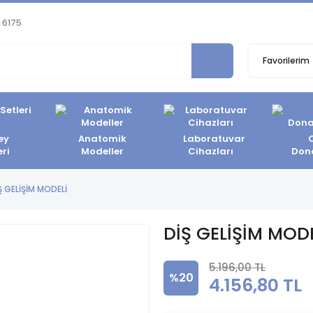
 6175
Favorilerim
ey
Anatomik
Laboratuvar
eri
Modeller
Cihazları
Don
Ş GELİŞİM MODELİ
DİŞ GELİŞİM MODE
5.196,00 TL
%20
4.156,80 TL