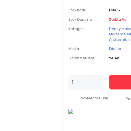
Stok Kodu
F6865
Stok Durumu
Stokta Var
Kategori
Deney Malz
Malzemeleri
Anatomik İn
Marka
Edulab
Garanti Süresi
24 Ay
Yo