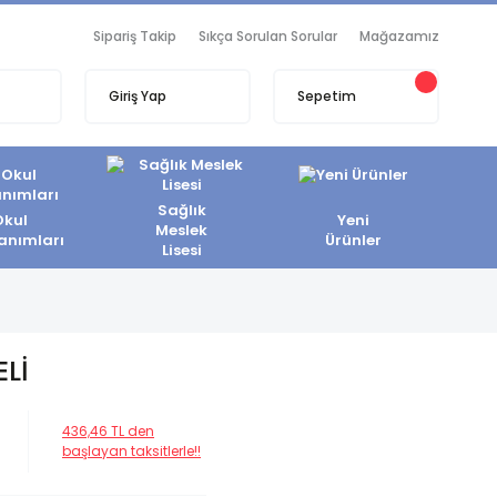
Sipariş Takip
Sıkça Sorulan Sorular
Mağazamız
Giriş Yap
Sepetim
Sağlık
Okul
Yeni
Meslek
anımları
Ürünler
Lisesi
Lİ
436,46 TL den
başlayan taksitlerle!!