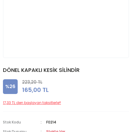
DÖNEL KAPAKLI KESİK SİLİNDİR
223,20 TL
%26
165,00 TL
17,33 TL den başlayan taksitlerle!!
Stok Kodu
F0214
Stok Durumu
Stokta Var