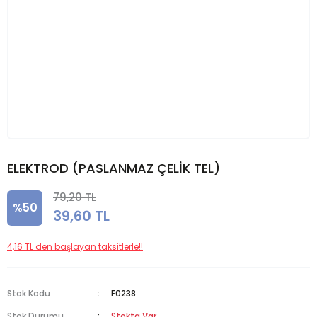
ELEKTROD (PASLANMAZ ÇELİK TEL)
79,20 TL
%50
39,60 TL
4,16 TL den başlayan taksitlerle!!
Stok Kodu
F0238
Stok Durumu
Stokta Var