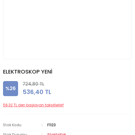
ELEKTROSKOP YENİ
724,80 TL
%26
536,40 TL
56,32 TL den başlayan taksitlerle!!
Stok Kodu
F1123
Stok Durumu
StoktaYok