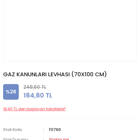
GAZ KANUNLARI LEVHASI (70X100 CM)
249,60 TL
%26
184,80 TL
19,40 TL den başlayan taksitlerle!!
Stok Kodu
F0760
Stok Durumu
Stokta Var