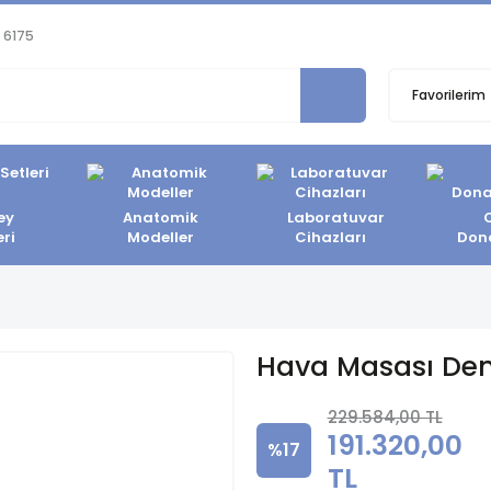
 6175
Favorilerim
ey
Anatomik
Laboratuvar
eri
Modeller
Cihazları
Don
Hava Masası Den
229.584,00 TL
191.320,00
%17
TL