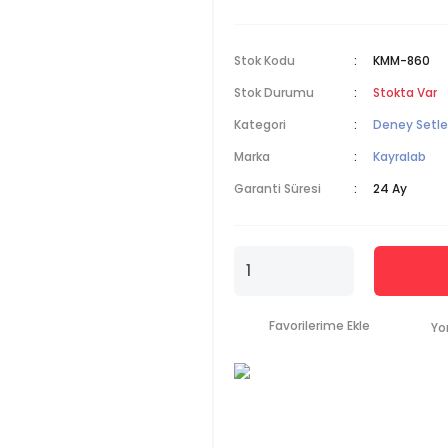
Stok Kodu
KMM-860
Stok Durumu
Stokta Var
Kategori
Deney Setle
Marka
Kayralab
Garanti Süresi
24 Ay
Yo