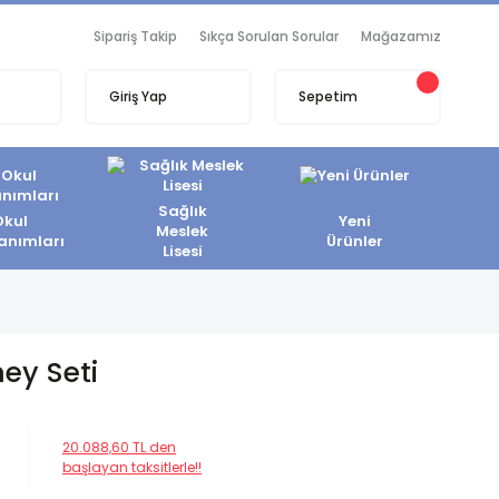
Sipariş Takip
Sıkça Sorulan Sorular
Mağazamız
Giriş Yap
Sepetim
Sağlık
Okul
Yeni
Meslek
anımları
Ürünler
Lisesi
ey Seti
20.088,60 TL den
başlayan taksitlerle!!