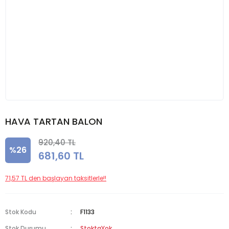
HAVA TARTAN BALON
920,40 TL
%26
681,60 TL
71,57 TL den başlayan taksitlerle!!
Stok Kodu
F1133
Stok Durumu
StoktaYok