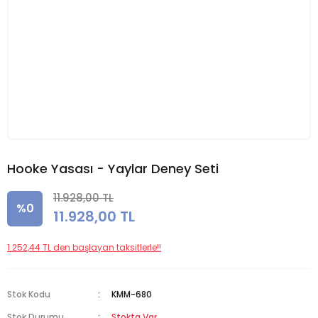
Hooke Yasası - Yaylar Deney Seti
11.928,00 TL
%0
11.928,00 TL
1.252,44 TL den başlayan taksitlerle!!
Stok Kodu
KMM-680
Stok Durumu
Stokta Var