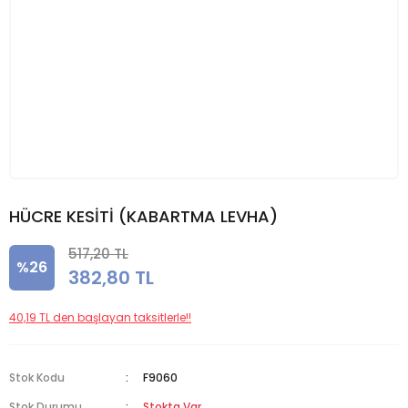
HÜCRE KESİTİ (KABARTMA LEVHA)
517,20 TL
%26
382,80 TL
40,19 TL den başlayan taksitlerle!!
Stok Kodu
F9060
Stok Durumu
Stokta Var