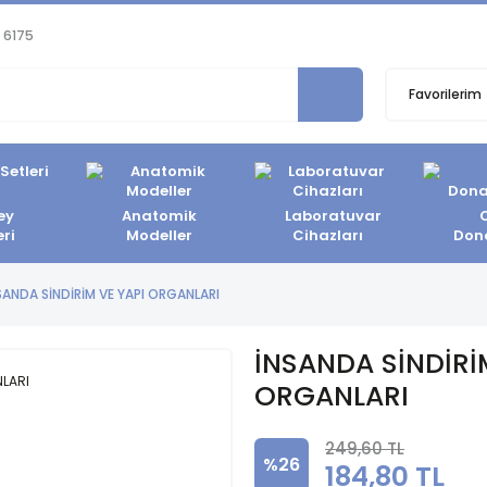
 6175
Favorilerim
ey
Anatomik
Laboratuvar
eri
Modeller
Cihazları
Don
SANDA SİNDİRİM VE YAPI ORGANLARI
İNSANDA SİNDİRİ
ORGANLARI
249,60 TL
%26
184,80 TL