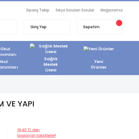
Sipariş Takip
Sıkça Sorulan Sorular
Mağazamız
Giriş Yap
Sepetim
Sağlık
Okul
Yeni
Meslek
anımları
Ürünler
Lisesi
M VE YAPI
19,40 TL den
başlayan taksitlerle!!