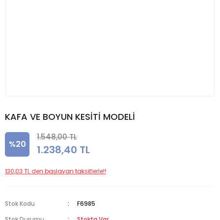
KAFA VE BOYUN KESİTİ MODELİ
1.548,00 TL
%20
1.238,40 TL
130,03 TL den başlayan taksitlerle!!
Stok Kodu
F6985
Stok Durumu
Stokta Var