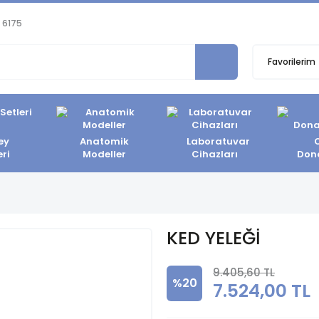
 6175
Favorilerim
ey
Anatomik
Laboratuvar
eri
Modeller
Cihazları
Don
KED YELEĞİ
9.405,60 TL
%20
7.524,00 TL