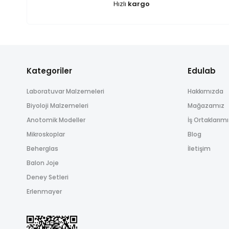
Hızlı
kargo
Ürün bilgilerinde hatalar bulunuyor.
Ürün fiyatı diğer sitelerden daha pahalı.
Bu ürüne benzer farklı alternatifler olmalı.
Kategoriler
Edulab
Laboratuvar Malzemeleri
Hakkımızda
Biyoloji Malzemeleri
Mağazamız
Anotomik Modeller
İş Ortaklarım
Mikroskoplar
Blog
Beherglas
İletişim
Balon Joje
Deney Setleri
Erlenmayer