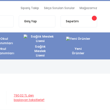
Sipariş Takip
Sıkça Sorulan Sorular
Mağazamız
Giriş Yap
Sepetim
Sağlık
Okul
Yeni
Meslek
anımları
Ürünler
Lisesi
790,02 TL den
başlayan taksitlerle!!