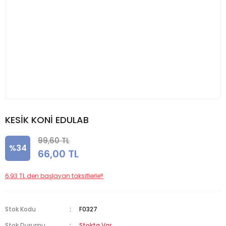
KESİK KONİ EDULAB
99,60 TL
%34
66,00 TL
6,93 TL den başlayan taksitlerle!!
Stok Kodu
F0327
Stok Durumu
Stokta Var