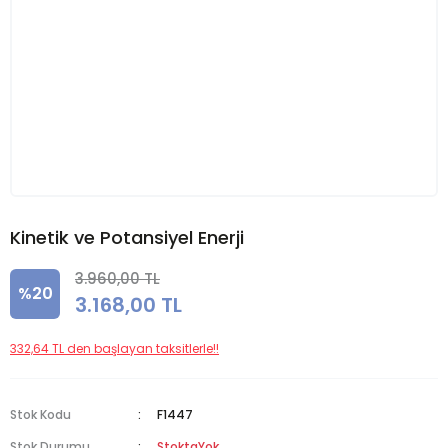
Kinetik ve Potansiyel Enerji
3.960,00 TL
%20
3.168,00 TL
332,64 TL den başlayan taksitlerle!!
Stok Kodu
F1447
Stok Durumu
StoktaYok