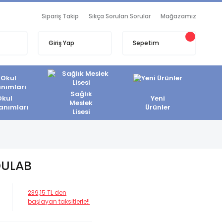
Sipariş Takip
Sıkça Sorulan Sorular
Mağazamız
Giriş Yap
Sepetim
Sağlık
Okul
Yeni
Meslek
anımları
Ürünler
Lisesi
DULAB
239,15 TL den
başlayan taksitlerle!!