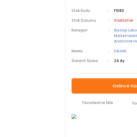
Stok Kodu
F1083
Stok Durumu
StoktaYok
Kategori
Biyoloji Lab
Malzemeleri
Anatomik Ha
Marka
Edulab
Garanti Süresi
24 Ay
Gelince Ha
Yo