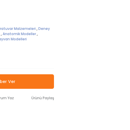
oratuvar Malzemeleri
,
Deney
,
Anatomik Modeller
,
yvan Modelleri
ber Ver
rum Yaz
Ürünü Paylaş