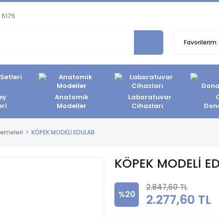
 6175
Favorilerim
ey
Anatomik
Laboratuvar
eri
Modeller
Cihazları
Don
zemeleri
KÖPEK MODELİ EDULAB
KÖPEK MODELİ E
2.847,60 TL
%20
2.277,60 TL