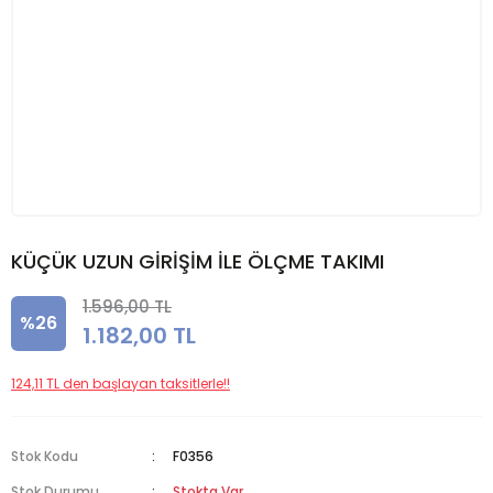
KÜÇÜK UZUN GİRİŞİM İLE ÖLÇME TAKIMI
1.596,00 TL
%26
1.182,00 TL
124,11 TL den başlayan taksitlerle!!
Stok Kodu
F0356
Stok Durumu
Stokta Var