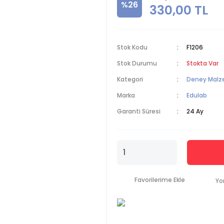
%26
330,00 TL
Stok Kodu
F1206
Stok Durumu
Stokta Var
Kategori
Deney Malz
Marka
Edulab
Garanti Süresi
24 Ay
Yo