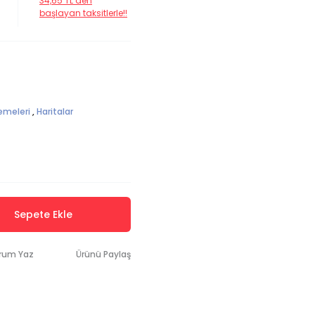
34,65 TL den
başlayan taksitlerle!!
emeleri
,
Haritalar
Sepete Ekle
rum Yaz
Ürünü Paylaş