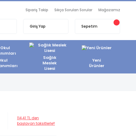
Sipariş Takip
Sıkça Sorulan Sorular
Mağazamız
Giriş Yap
Sepetim
Sağlık
Okul
Yeni
Meslek
anımları
Ürünler
Lisesi
114,41 TL den
başlayan taksitlerle!!