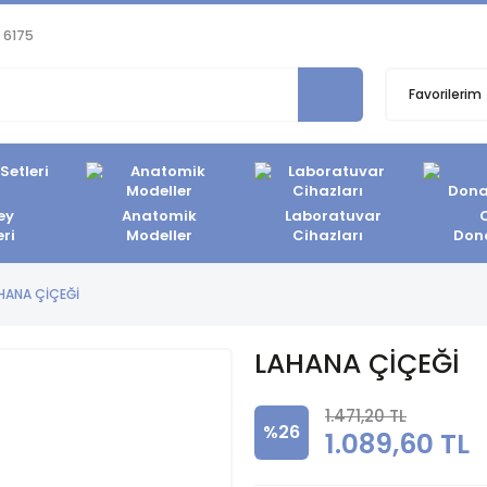
 6175
Favorilerim
ey
Anatomik
Laboratuvar
eri
Modeller
Cihazları
Don
HANA ÇİÇEĞİ
LAHANA ÇİÇEĞİ
1.471,20 TL
%26
1.089,60 TL