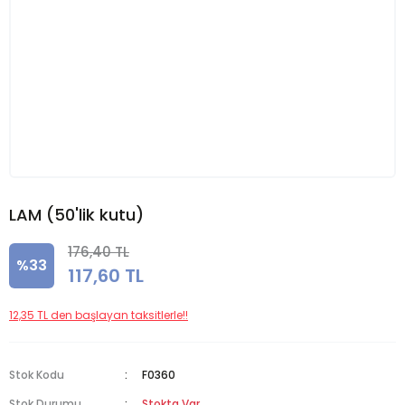
LAM (50'lik kutu)
176,40 TL
%33
117,60 TL
12,35 TL den başlayan taksitlerle!!
Stok Kodu
F0360
Stok Durumu
Stokta Var